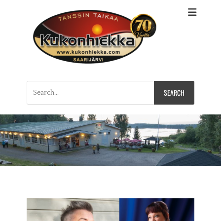
Kukonhiekan
Tervetuloa Suomen ykköstanssittajan kotisivuille!
Tanssilava, huvikeskus, Keski-Suomi, Saarijärvi
Huvikeskus, Saarijärvi
Search
for: