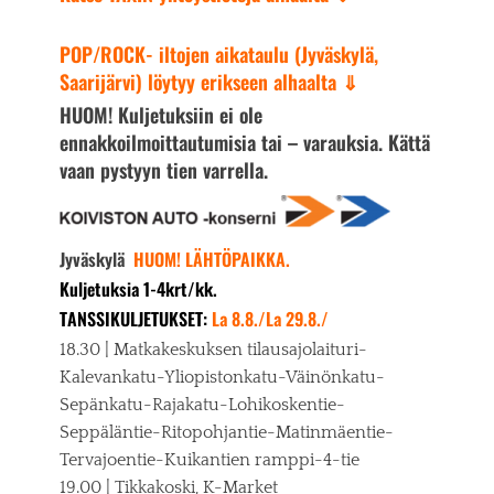
POP/ROCK- iltojen aikataulu (Jyväskylä,
Saarijärvi) löytyy erikseen alhaalta ⇓
HUOM! Kuljetuksiin ei ole
ennakkoilmoittautumisia tai – varauksia. Kättä
vaan pystyyn tien varrella.
Jyväskylä
HUOM! LÄHTÖPAIKKA.
Kuljetuksia 1-4krt/kk.
TANSSIKULJETUKSET:
La 8.8./La 29.8./
18.30 | Matkakeskuksen tilausajolaituri-
Kalevankatu-Yliopistonkatu-Väinönkatu-
Sepänkatu-Rajakatu-Lohikoskentie-
Seppäläntie-Ritopohjantie-Matinmäentie-
Tervajoentie-Kuikantien ramppi-4-tie
19.00 | Tikkakoski, K-Market