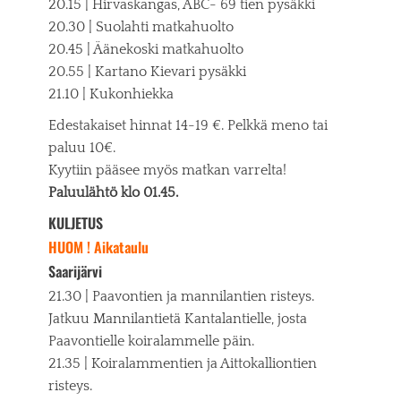
20.15 | Hirvaskangas, ABC- 69 tien pysäkki
20.30 | Suolahti matkahuolto
20.45 | Äänekoski matkahuolto
20.55 | Kartano Kievari pysäkki
21.10 | Kukonhiekka
Edestakaiset hinnat 14-19 €. Pelkkä meno tai
paluu 10€.
Kyytiin pääsee myös matkan varrelta!
Paluulähtö klo 01.45.
KULJETUS
HUOM ! Aikataulu
Saarijärvi
21.30 | Paavontien ja mannilantien risteys.
Jatkuu Mannilantietä Kantalantielle, josta
Paavontielle koiralammelle päin.
21.35 | Koiralammentien ja Aittokalliontien
risteys.