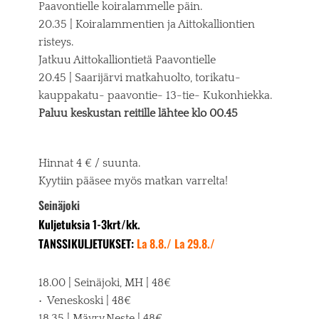
Paavontielle koiralammelle päin.
20.35 | Koiralammentien ja Aittokalliontien
risteys.
Jatkuu Aittokalliontietä Paavontielle
20.45 | Saarijärvi matkahuolto, torikatu-
kauppakatu- paavontie- 13-tie- Kukonhiekka.
Paluu keskustan reitille lähtee klo 00.45
Hinnat 4 € / suunta.
Kyytiin pääsee myös matkan varrelta!
Seinäjoki
Kuljetuksia 1-3krt/kk.
TANSSI
KULJETUKSET:
La 8.8./ La 29.8./
18.00 | Seinäjoki, MH | 48€
• Veneskoski | 48€
18.35 | Mäyry,Neste | 48€