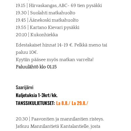
19.15 | Hirvaskangas, ABC- 69 tien pysäkki
19.30 | Suolahti matkahuolto
19.45 | Äänekoski matkahuolto
19.55 | Kartano Kievari pysäkki
20.10 | Kukonhiekka
Edestakaiset hinnat 14-19 €. Pelkkä meno tai
paluu 10€.
Kyytiin pääsee myös matkan varrelta!
Paluulähtö klo 01.15
Saarijärvi
Kuljetuksia 1-3krt/kk.
TANSSI
KULJETUKSET:
La 8.8./ La 29.8./
20.30 | Paavontien ja mannilantien risteys.
Jatkuu Mannilantietä Kantalantielle, josta