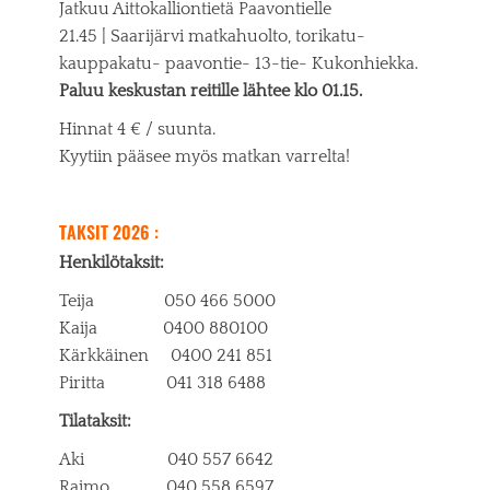
Jatkuu Aittokalliontietä Paavontielle
21.45 | Saarijärvi matkahuolto, torikatu-
kauppakatu- paavontie- 13-tie- Kukonhiekka.
Paluu keskustan reitille lähtee klo 01.15.
Hinnat 4 € / suunta.
Kyytiin pääsee myös matkan varrelta!
TAKSIT 2026 :
Henkilötaksit:
Teija 050 466 5000
Kaija 0400 880100
Kärkkäinen 0400 241 851
Piritta 041 318 6488
Tilataksit:
Aki 040 557 6642
Raimo 040 558 6597