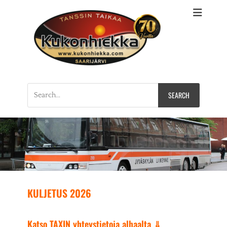
Kukonhiekan
Tervetuloa Suomen ykköstanssittajan kotisivuille!
Tanssilava, huvikeskus, Keski-Suomi, Saarijärvi
Huvikeskus, Saarijärvi
Search
for:
KULJETUS 2026
Katso TAXIN yhteystietoja alhaalta ⇓