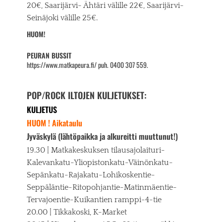
20€, Saarijärvi- Ähtäri välille 22€, Saarijärvi-
Seinäjoki välille 25€.
HUOM!
PEURAN BUSSIT
https://www.matkapeura.fi/ puh. 0400 307 559.
POP/ROCK ILTOJEN KULJETUKSET:
KULJETUS
HUOM ! Aikataulu
Jyväskylä (lähtöpaikka ja alkureitti muuttunut!)
19.30 | Matkakeskuksen tilausajolaituri-
Kalevankatu-Yliopistonkatu-Väinönkatu-
Sepänkatu-Rajakatu-Lohikoskentie-
Seppäläntie-Ritopohjantie-Matinmäentie-
Tervajoentie-Kuikantien ramppi-4-tie
20.00 | Tikkakoski, K-Market