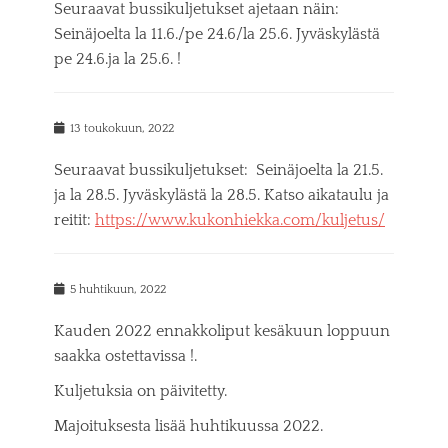
s
Seuraavat bussikuljetukset ajetaan näin:
t
Seinäjoelta la 11.6./pe 24.6/la 25.6. Jyväskylästä
e
pe 24.6.ja la 25.6. !
d
o
n
P
13 toukokuun, 2022
o
s
Seuraavat bussikuljetukset: Seinäjoelta la 21.5.
t
ja la 28.5. Jyväskylästä la 28.5. Katso aikataulu ja
e
reitit:
https://www.kukonhiekka.com/kuljetus/
d
o
n
P
5 huhtikuun, 2022
o
s
Kauden 2022 ennakkoliput kesäkuun loppuun
t
saakka ostettavissa !.
e
d
Kuljetuksia on päivitetty.
o
n
Majoituksesta lisää huhtikuussa 2022.