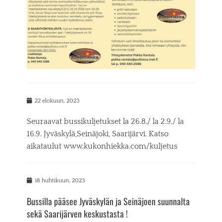
d
o
n
P
22 elokuun, 2023
o
s
Seuraavat bussikuljetukset la 26.8./ la 2.9./ la
t
16.9. Jyväskylä,Seinäjoki, Saarijärvi. Katso
e
aikataulut www.kukonhiekka.com/kuljetus
d
o
n
P
18 huhtikuun, 2023
o
Bussilla pääsee Jyväskylän ja Seinäjoen suunnalta
s
t
sekä Saarijärven keskustasta !
e