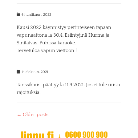
P
4 huhtikuun, 2022
o
s
Kausi 2022 käynnistyy perinteiseen tapaan
t
vapunaattona la 30.4. Esiintyjinä Hurma ja
e
Sinitaivas. Pubissa karaoke.
d
o
Tervetuloa vapun viettoon !
n
P
14 elokuun, 2021
o
s
Tanssikausi päättyy la 11.9.2021. Jos ei tule uusia
t
rajoituksia.
e
d
o
Post
n
←
Older posts
navigation