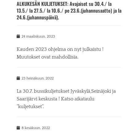
ALKUKESÄN KULJETUKSET: Avajaiset su 30.4./ la
d
13.5./ la 27.5./ la 10.6./ pe 23.6.(juhannusaatto) ja la
o
n
24.6.(juhannuspäivä).
P
24 maaliskuun, 2023
o
s
Kauden 2023 ohjelma on nyt julkaistu !
t
Muutokset ovat mahdollisia.
e
d
o
n
P
23 heinäkuun, 2022
o
s
La 30.7. bussikuljetukset Jyväskylä,Seinäjoki ja
t
Saarijärvi keskusta ! Katso aikataulu
e
”kuljetukset”.
d
o
n
P
8 kesäkuun, 2022
o