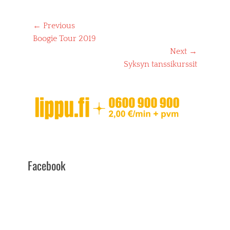
d
r
o
Artikkelien
← Previous
n
selaus
Previous
Boogie Tour 2019
post:
Next →
Next
Syksyn tanssikurssit
post:
Facebook