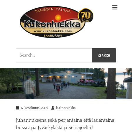
Kukonhiekan
Tervetuloa Suomen ykköstanssittajan kotisivuille!
Tanssilava, huvikeskus, Keski-Suomi, Saarijärvi
Huvikeskus, Saarijärvi
Search
for:
P
17 kesäkuun, 2019
A
kukonhiekka
o
u
s
t
Juhannuksena sekä perjantaina että lauantaina
t
h
bussi ajaa Jyväskylästä ja Seinäjoelta !
e
o