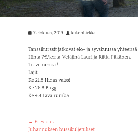
P
7 elokuun, 2019
A
kukonhiekka
o
u
s
t
Tanssikurssit jatkuvat elo- ja syyskuussa yhteensä 
t
h
Hinta 7€/kerta. Vetäjinä Lauri ja Riitta Pitkänen.
e
o
Tervemenoa !
d
r
Lajit:
o
Ke 21.8 Hidas valssi
n
Ke 28.8 Bugg
Ke 4.9 Lava rumba
Artikkelien
← Previous
Previous
Juhannuksen bussikuljetukset
selaus
post: